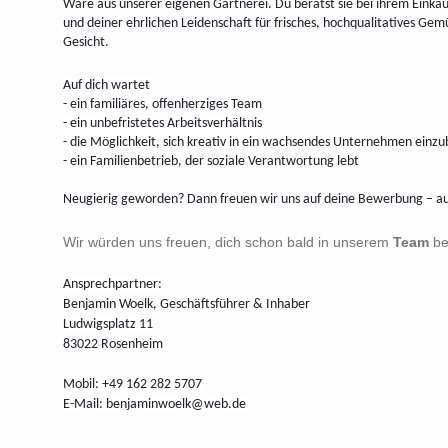
Ware aus unserer eigenen Gärtnerei. Du berätst sie bei ihrem Einkau
und deiner ehrlichen Leidenschaft für frisches, hochqualitatives Gemü
Gesicht.
Auf dich wartet
- ein familiäres, offenherziges Team
- ein unbefristetes Arbeitsverhältnis
- die Möglichkeit, sich kreativ in ein wachsendes Unternehmen einzu
- ein Familienbetrieb, der soziale Verantwortung lebt
Neugierig geworden? Dann freuen wir uns auf deine Bewerbung – aus
Wir würden uns freuen, dich schon bald in unserem
Team
be
Ansprechpartner:
Benjamin Woelk, Geschäftsführer & Inhaber
Ludwigsplatz 11
83022 Rosenheim
Mobil: +49 162 282 5707
E-Mail: benjaminwoelk@web.de