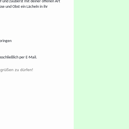
f und zauberst mit deiner offenen Art
se und Obst ein Lächeln in ihr
bringen
schließlich per E-Mail.
grüßen zu dürfen!